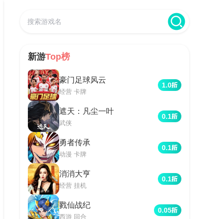
新游
Top榜
豪门足球风云
1.0
经营 卡牌
遮天：凡尘一叶
0.1
武侠
勇者传承
0.1
动漫 卡牌
消消大亨
0.1
经营 挂机
戮仙战纪
0.05
西游 回合