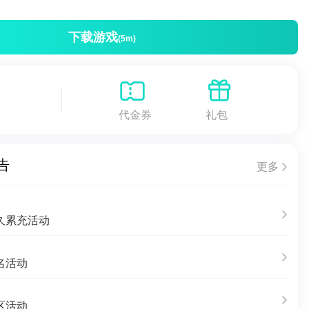
下载游戏
(5m)
代金券
礼包
告
更多
久累充活动
名活动
区活动