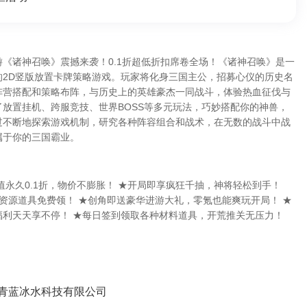
《诸神召唤》震撼来袭！0.1折超低折扣席卷全场！《诸神召唤》是一
的2D竖版放置卡牌策略游戏。玩家将化身三国主公，招募心仪的历史名
阵营搭配和策略布阵，与历史上的英雄豪杰一同战斗，体验热血征伐与
放置挂机、跨服竞技、世界BOSS等多元玩法，巧妙搭配你的神兽，
过不断地探索游戏机制，研究各种阵容组合和战术，在无数的战斗中战
属于你的三国霸业。
值永久0.1折，物价不膨胀！ ★开局即享疯狂千抽，神将轻松到手！
资源道具免费领！ ★创角即送豪华进游大礼，零氪也能爽玩开局！ ★
福利天天享不停！ ★每日签到领取各种材料道具，开荒推关无压力！
青蓝冰水科技有限公司