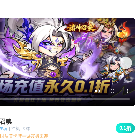
召唤
0.1
人在玩
|
挂机 卡牌
国放置卡牌手游震撼来袭