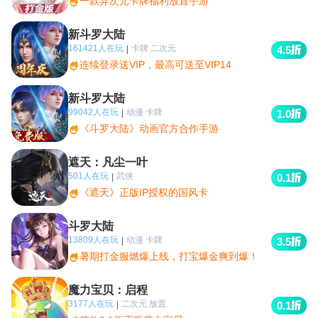
一款异次元卡牌福利放置手游
新斗罗大陆
161421人在玩
卡牌 二次元
|
4.5
连续登录送VIP，最高可送至VIP14
新斗罗大陆
99042人在玩
动漫 卡牌
|
1.0
《斗罗大陆》动画官方合作手游
遮天：凡尘一叶
501人在玩
武侠
|
0.1
《遮天》正版IP授权的国风卡
斗罗大陆
13809人在玩
动漫 卡牌
|
3.5
暑期打金服燃爆上线，打宝爆金爽到爆！
魔力宝贝：启程
3177人在玩
二次元 放置
|
0.1