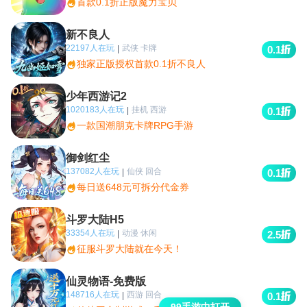
首款0.1折正版魔力宝贝
新不良人
22197人在玩
武侠 卡牌
|
0.1
独家正版授权首款0.1折不良人
少年西游记2
1020183人在玩
挂机 西游
|
0.1
一款国潮朋克卡牌RPG手游
御剑红尘
137082人在玩
仙侠 回合
|
0.1
每日送648元可拆分代金券
斗罗大陆H5
33354人在玩
动漫 休闲
|
2.5
征服斗罗大陆就在今天！
仙灵物语-免费版
148716人在玩
西游 回合
|
0.1