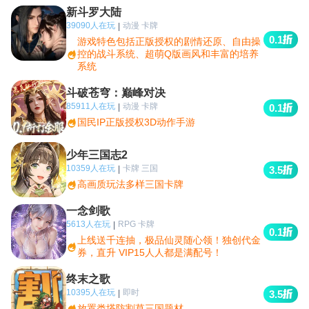
新斗罗大陆
39090人在玩
动漫 卡牌
|
0.1
游戏特色包括正版授权的剧情还原、自由操
控的战斗系统、超萌Q版画风和丰富的培养
系统
斗破苍穹：巅峰对决
85911人在玩
动漫 卡牌
|
0.1
国民IP正版授权3D动作手游
少年三国志2
10359人在玩
卡牌 三国
|
3.5
高画质玩法多样三国卡牌
一念剑歌
5613人在玩
RPG 卡牌
|
0.1
上线送千连抽，极品仙灵随心领！独创代金
券，直升 VIP15人人都是满配号！
终末之歌
10395人在玩
即时
|
3.5
放置类塔防割草三国题材