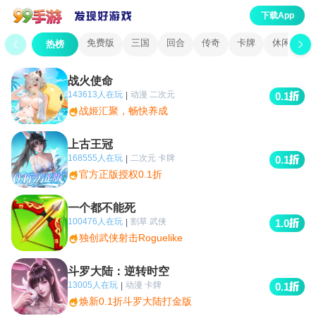
下载App
免费版
三国
回合
传奇
卡牌
休闲
热榜
战火使命
143613人在玩
动漫 二次元
|
0.1
战姬汇聚，畅快养成
上古王冠
168555人在玩
二次元 卡牌
|
0.1
官方正版授权0.1折
一个都不能死
100476人在玩
割草 武侠
|
1.0
独创武侠射击Roguelike
斗罗大陆：逆转时空
13005人在玩
动漫 卡牌
|
0.1
焕新0.1折斗罗大陆打金版