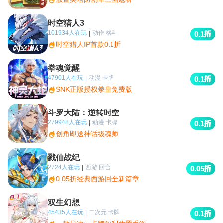
时空猎人3
101934人在玩
动作 格斗
|
0.1
时空猎人IP首款0.1折
拳魂觉醒
47901人在玩
动漫 卡牌
|
0.1
SNK正版授权拳皇免费版
斗罗大陆：逆转时空
279948人在玩
动漫 卡牌
|
0.1
创角即送神话级魂师
戮仙战纪
2724人在玩
西游 回合
|
0.05
0.05折经典西游回全新篇章
双生幻想
45435人在玩
二次元 卡牌
|
0.1