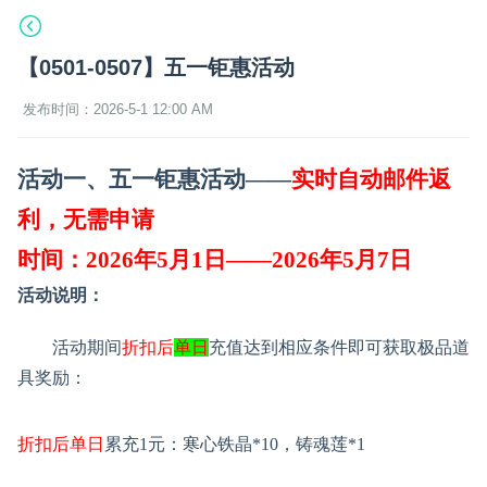
【0501-0507】五一钜惠活动
发布时间：2026-5-1 12:00 AM
活动一、五一钜惠活动
——
实时自动邮件返
利，无需申请
时间：
202
6
年
5
月
1
日
——202
6
年
5
月
7
日
活动说明：
活动期间
折扣后
单日
充值达到相应条件即可获取极品道
具奖励：
折扣后单日
累充
1
元
：寒心铁晶
*10，铸魂莲*1