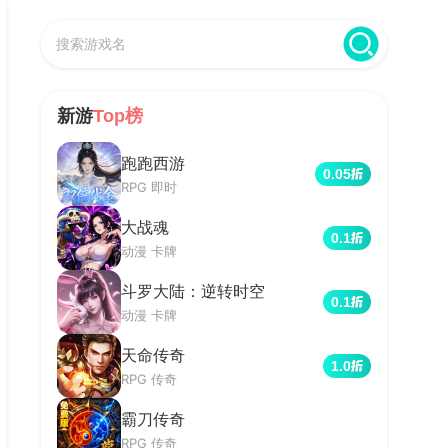
新游
Top榜
跑跑西游
0.05
RPG 即时
大战魂
0.1
动漫 卡牌
斗罗大陆：逆转时空
0.1
动漫 卡牌
天命传奇
1.0
RPG 传奇
霸刀传奇
RPG 传奇