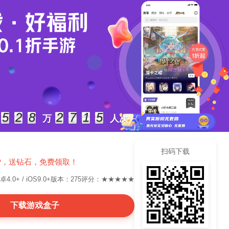
5
2
8
2
7
1
5
万
人次
扫码下载
P，送钻石，免费领取！
.0+ / iOS9.0+
版本：275
评分：★★★★★
下载游戏盒子