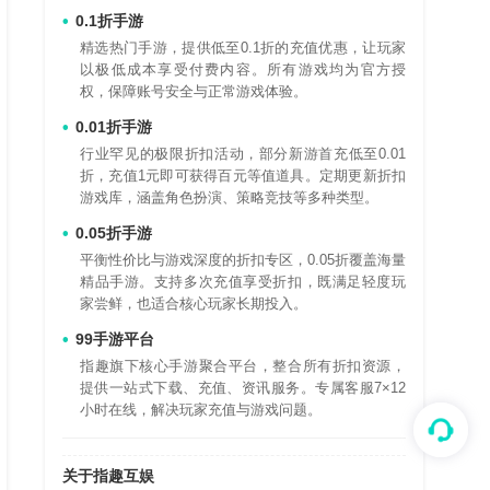
0.1折手游
精选热门手游，提供低至0.1折的充值优惠，让玩家
以极低成本享受付费内容。所有游戏均为官方授
权，保障账号安全与正常游戏体验。
0.01折手游
行业罕见的极限折扣活动，部分新游首充低至0.01
折，充值1元即可获得百元等值道具。定期更新折扣
游戏库，涵盖角色扮演、策略竞技等多种类型。
0.05折手游
平衡性价比与游戏深度的折扣专区，0.05折覆盖海量
精品手游。支持多次充值享受折扣，既满足轻度玩
家尝鲜，也适合核心玩家长期投入。
手揣兜@
99手游平台
多平台，这个是最良心
指趣旗下核心手游聚合平台，整合所有折扣资源，
力度大，游戏种类也多，
提供一站式下载、充值、资讯服务。专属客服7×12
持！
小时在线，解决玩家充值与游戏问题。
2025-07-05
关于指趣互娱