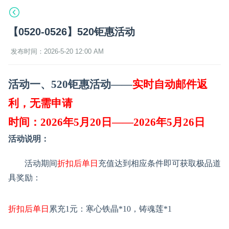
【0520-0526】520钜惠活动
发布时间：2026-5-20 12:00 AM
活动一、
520钜惠活动
——
实时自动邮件返
利，无需申请
时间：
202
6
年
5
月
20
日
——202
6
年
5
月
26
日
活动说明：
活动期间
折扣后单日
充值达到相应条件即可获取极品道
具奖励：
折扣后单日
累充
1
元
：寒心铁晶
*10，铸魂莲*1