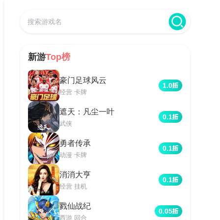
新游
Top榜
豪门足球风云
1.0
经营 卡牌
遮天：凡尘一叶
0.1
武侠
勇者传承
0.1
动漫 卡牌
消消大亨
0.1
经营 挂机
戮仙战纪
0.05
西游 回合